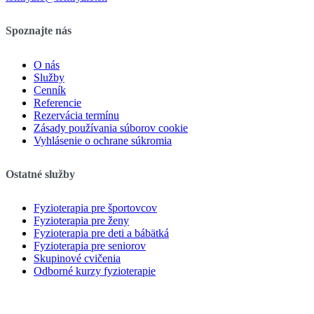
Spoznajte nás
O nás
Služby
Cenník
Referencie
Rezervácia termínu
Zásady používania súborov cookie
Vyhlásenie o ochrane súkromia
Ostatné služby
Fyzioterapia pre športovcov
Fyzioterapia pre ženy
Fyzioterapia pre deti a bábätká
Fyzioterapia pre seniorov
Skupinové cvičenia
Odborné kurzy fyzioterapie