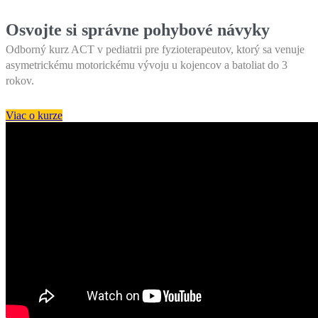
Osvojte si správne pohybové návyky
Odborný kurz ACT v pediatrii pre fyzioterapeutov, ktorý sa venuje
asymetrickému motorickému vývoju u kojencov a batoliat do 3
rokov.
Viac o kurze