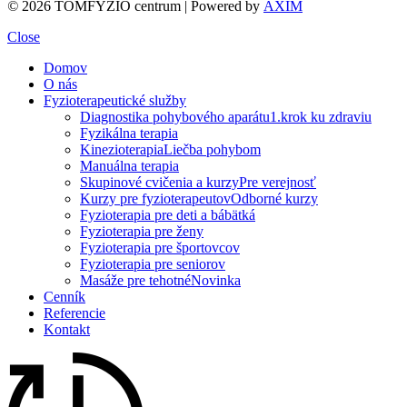
©
2026 TOMFYZIO centrum | Powered by
AXIM
Close
Domov
O nás
Fyzioterapeutické služby
Diagnostika pohybového aparátu
1.krok ku zdraviu
Fyzikálna terapia
Kinezioterapia
Liečba pohybom
Manuálna terapia
Skupinové cvičenia a kurzy
Pre verejnosť
Kurzy pre fyzioterapeutov
Odborné kurzy
Fyzioterapia pre deti a bábätká
Fyzioterapia pre ženy
Fyzioterapia pre športovcov
Fyzioterapia pre seniorov
Masáže pre tehotné
Novinka
Cenník
Referencie
Kontakt