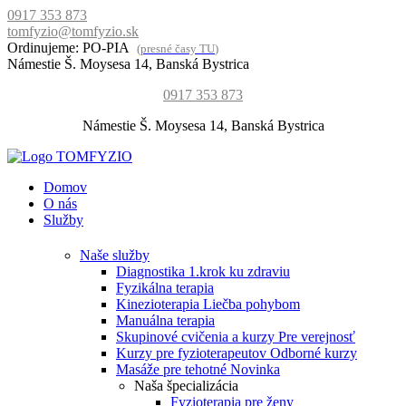
0917 353 873
tomfyzio@tomfyzio.sk
Ordinujeme: PO-PIA
(
presné časy TU
)
Námestie Š. Moysesa 14, Banská Bystrica
0917 353 873
Námestie Š. Moysesa 14, Banská Bystrica
Domov
O nás
Služby
Naše služby
Diagnostika
1.krok ku zdraviu
Fyzikálna terapia
Kinezioterapia
Liečba pohybom
Manuálna terapia
Skupinové cvičenia a kurzy
Pre verejnosť
Kurzy pre fyzioterapeutov
Odborné kurzy
Masáže pre tehotné
Novinka
Naša špecializácia
Fyzioterapia pre ženy