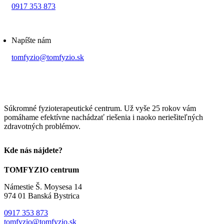
0917 353 873
Napíšte nám
tomfyzio@tomfyzio.sk
Súkromné fyzioterapeutické centrum. Už vyše 25 rokov vám
pomáhame efektívne nachádzať riešenia i naoko neriešiteľných
zdravotných problémov.
Kde nás nájdete?
TOMFYZIO centrum
Námestie Š. Moysesa 14
974 01 Banská Bystrica
0917 353 873
tomfyzio@tomfyzio.sk