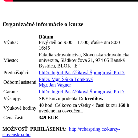
Organizačné informácie o kurze
Dátum
Výuka:
Prvý deň od 9:00 – 17:00, ďalšie dni 8:00 –
16:45
Fakulta zdravotníctva, Slovenská zdravotnícka
Miesto:
univerzita, Sládkovičova 21, 974 05 Banská
Bystrica, BLOK „E“
Prednášajúcí:
PhDr. Ingrid Palaščáková Špringrová, Ph.D.
PhDr. Mgr. Šárka Tomková
Odborní asistenti:
Mgr. Jan Vagner
Garant:
PhDr. Ingrid Palaščáková Špringrová, Ph.D.
Výstupy:
SKF kurzu pridelila
15 kreditov.
40
hod. Celkovo za všetky 4 časti kurzu
160 h
–
Výukové hodiny:
uvedené na osvedčení.
Cena časti:
349 EUR
MOŽNOSŤ PRIHLÁSENIA:
http://rehaspring.cz/kurzy-
slovensko.php