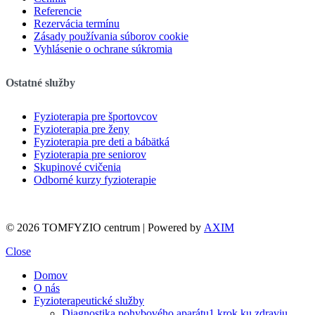
Referencie
Rezervácia termínu
Zásady používania súborov cookie
Vyhlásenie o ochrane súkromia
Ostatné služby
Fyzioterapia pre športovcov
Fyzioterapia pre ženy
Fyzioterapia pre deti a bábätká
Fyzioterapia pre seniorov
Skupinové cvičenia
Odborné kurzy fyzioterapie
©
2026 TOMFYZIO centrum | Powered by
AXIM
Close
Domov
O nás
Fyzioterapeutické služby
Diagnostika pohybového aparátu
1.krok ku zdraviu