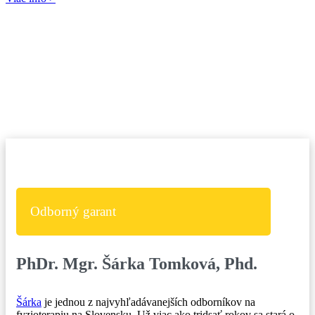
Odborný garant
PhDr. Mgr. Šárka Tomková, Phd.
Šárka
je jednou z najvyhľadávanejších odborníkov na
fyzioterapiu na Slovensku.
Už viac ako tridsať rokov sa stará o