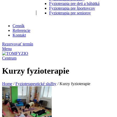
Fyzioterapia pre deti a bábätká
Fyzioterapia pre športovcov
Fyzioterapia pre seniorov
Cenník
Referencie
Kontakt
Rezervovať termín
Menu
Kurzy fyzioterapie
Home
/
Fyzioterapeutické služby
/
Kurzy fyzioterapie