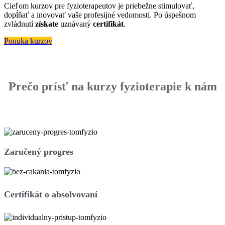
Cieľom kurzov pre fyzioterapeutov je priebežne stimulovať,
dopĺňať a inovovať vaše profesijné vedomosti. Po úspešnom
zvládnutí
získate
uznávaný
certifikát
.
Ponuka kurzov
Prečo prísť na kurzy fyzioterapie k nám
Zaručený progres
Certifikát o absolvovaní