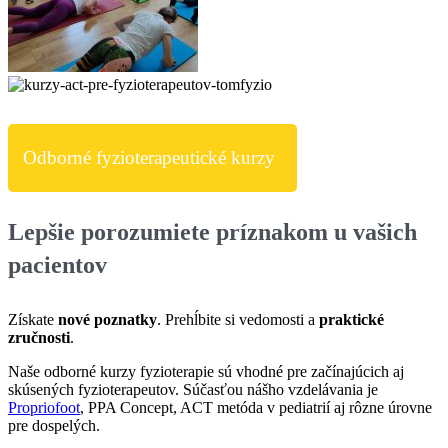
Odborné fyzioterapeutické kurzy
Lepšie porozumiete príznakom u vašich
pacientov
Získate
nové poznatky
. Prehĺbite si vedomosti a
praktické
zručnosti
.
Naše o
dborné kurzy fyzioterapie sú vhodné pre začínajúcich aj
skúsených fyzioterapeutov. Súčasťou nášho vzdelávania je
Propriofoot
, PPA Concept, ACT metóda v pediatrií aj rôzne úrovne
pre dospelých.