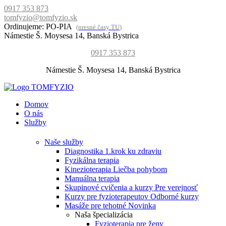
0917 353 873
tomfyzio@tomfyzio.sk
Ordinujeme: PO-PIA
(
presné časy TU
)
Námestie Š. Moysesa 14, Banská Bystrica
0917 353 873
Námestie Š. Moysesa 14, Banská Bystrica
Domov
O nás
Služby
Naše služby
Diagnostika
1.krok ku zdraviu
Fyzikálna terapia
Kinezioterapia
Liečba pohybom
Manuálna terapia
Skupinové cvičenia a kurzy
Pre verejnosť
Kurzy pre fyzioterapeutov
Odborné kurzy
Masáže pre tehotné
Novinka
Naša špecializácia
Fyzioterapia pre ženy