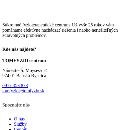
Súkromné fyzioterapeutické centrum. Už vyše 25 rokov vám
pomáhame efektívne nachádzať riešenia i naoko neriešiteľných
zdravotných problémov.
Kde nás nájdete?
TOMFYZIO centrum
Námestie Š. Moysesa 14
974 01 Banská Bystrica
0917 353 873
tomfyzio@tomfyzio.sk
Spoznajte nás
O nás
Služby
Cenník