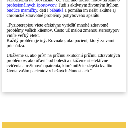
profesionálnych športovcov
, ľudí s aktívnym životným štýlom,
budúce mamičky
, deti i
bábätká
a pomáha im riešiť akútne aj
chronické zdravotné problémy pohybového aparátu.
„Fyzioterapiou viete efektívne vyriešiť mnohé zdravotné
problémy vašich klientov. Často už malou zmenou stereotypov
vidíte veľký efekt.
Každý problém je iný. Rovnako, ako pacient, ktorý za vami
prichádza.
Ukážeme si, ako prísť na príčinu skutočnú príčinu zdravotných
problémov, ako úľaviť od bolesti a ukážeme si efektívne
cvičenia a režimové opatrenia, ktoré môžete zlepšia kvalitu
života vašim pacientov v bežných činnostiach.“